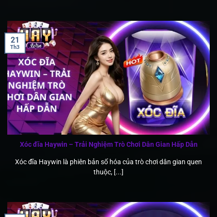
21
Th3
Xóc đĩa Haywin – Trải Nghiệm Trò Chơi Dân Gian Hấp Dẫn
Xóc đĩa Haywin là phiên bản số hóa của trò chơi dân gian quen
thuộc, [...]