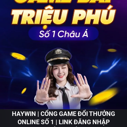
HAYWIN | CỔNG GAME ĐỔI THƯỞNG
ONLINE SỐ 1 | LINK ĐĂNG NHẬP