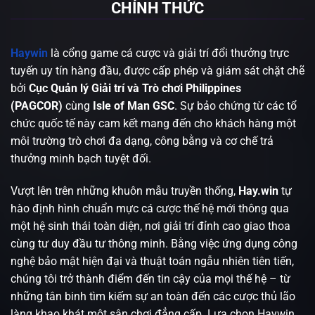
CHÍNH THỨC
Haywin
là cổng game cá cược và giải trí đổi thưởng trực
tuyến uy tín hàng đầu, được cấp phép và giám sát chặt chẽ
bởi
Cục Quản lý Giải trí và Trò chơi Philippines
(PAGCOR)
cùng
Isle of Man GSC
. Sự bảo chứng từ các tổ
chức quốc tế này cam kết mang đến cho khách hàng một
môi trường trò chơi đa dạng, công bằng và cơ chế trả
thưởng minh bạch tuyệt đối.
Vượt lên trên những khuôn mẫu truyền thống,
Hay.win
tự
hào định hình chuẩn mực cá cược thế hệ mới thông qua
một hệ sinh thái toàn diện, nơi giải trí đỉnh cao giao thoa
cùng tư duy đầu tư thông minh. Bằng việc ứng dụng công
nghệ bảo mật hiện đại và thuật toán ngẫu nhiên tiên tiến,
chúng tôi trở thành điểm đến tin cậy của mọi thế hệ – từ
những tân binh tìm kiếm sự an toàn đến các cược thủ lão
làng khao khát một sân chơi đẳng cấp. Lựa chọn Haywin