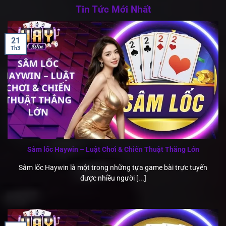
Tin Tức Mới Nhất
21
Th3
Sâm lốc Haywin – Luật Chơi & Chiến Thuật Thắng Lớn
Sâm lốc Haywin là một trong những tựa game bài trực tuyến
được nhiều người [...]