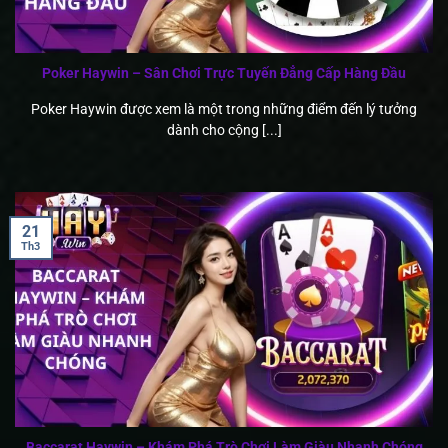
Poker Haywin – Sân Chơi Trực Tuyến Đẳng Cấp Hàng Đầu
Poker Haywin được xem là một trong những điểm đến lý tưởng
dành cho cộng [...]
21
Th3
Baccarat Haywin – Khám Phá Trò Chơi Làm Giàu Nhanh Chóng