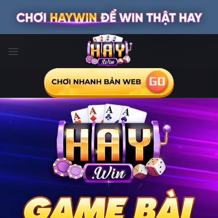
Bỏ
qua
nội
dung