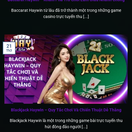
Baccarat Haywin từ lâu đã trở thành một trong những game
casino trực tuyến thu [...]
21
Th3
Blackjack Haywin – Quy Tắc Chơi Và Chiến Thuật Dễ Thắng
Blackjack Haywin là một trong những game bài trực tuyến thu
hút đông đảo người [...]