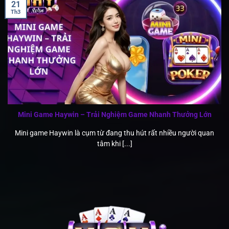
21
Th3
Mini Game Haywin – Trải Nghiệm Game Nhanh Thưởng Lớn
Mini game Haywin là cụm từ đang thu hút rất nhiều người quan
tâm khi [...]